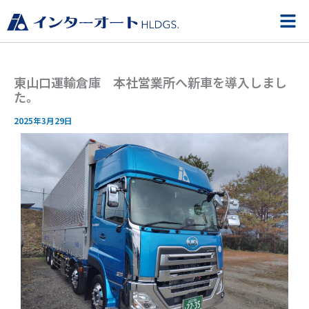
内
メ
ニ
容
ュ
を
ー
ス
東山口運輸倉庫 本社営業所へ新車を導入しまし
キ
た。
ッ
プ
2025年3月29日