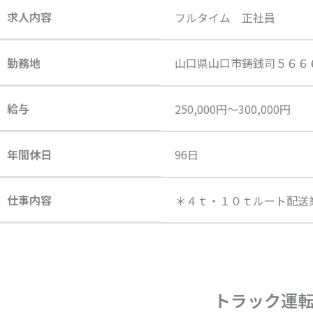
求人内容
フルタイム 正社員
勤務地
山口県山口市鋳銭司５６６
給与
250,000円～300,000円
年間休日
96日
仕事内容
＊４ｔ・１０ｔルート配送
トラック運