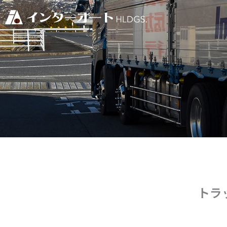
内
容
を
ス
キ
ッ
プ
トラ