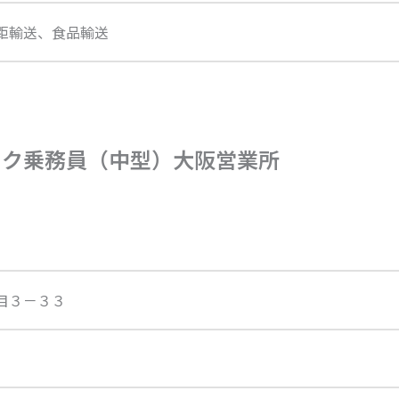
距輸送、食品輸送
ック乗務員（中型）大阪営業所
目３－３３